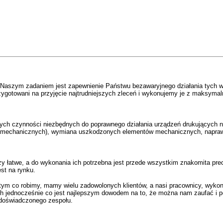
. Naszym zadaniem jest zapewnienie Państwu bezawaryjnego działania tych wł
ygotowani na przyjęcie najtrudniejszych zleceń i wykonujemy je z maksymal
ch czynności niezbędnych do poprawnego działania urządzeń drukujących n
 mechanicznych), wymiana uszkodzonych elementów mechanicznych, napraw
zy łatwe, a do wykonania ich potrzebna jest przede wszystkim znakomita prec
st na rynku.
tym co robimy, mamy wielu zadowolonych klientów, a nasi pracownicy, wykon
ch jednocześnie co jest najlepszym dowodem na to, że można nam zaufać i p
 doświadczonego zespołu.