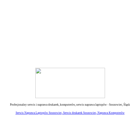
Profesjonalny serwis i naprawa drukarek, komputerów, serwis naprawa laptopów - Sosnowiec, Śląsk
Serwis Naprawa Laptopów Sosnowiec,
Serwis drukarek Sosnowiec,
Naprawa Komputerów