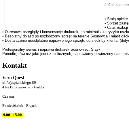
Jeżeli zainte
• Stałą opiekę
• Sprzęt zastę
• Czas reakcji
• Okresowe przeglądy i konserwacje drukarek, co minimalizuje ryzyko uszko
• Bezpłatny dojazd po uszkodzony sprzęt na terenie Sosnowca i miast ościen
• Dostarczenie nieodpłatnie naprawionego sprzętu do siedziby klienta. (dotycz
Profesjonalny serwis i naprawa drukarek Sosnowiec, Śląsk
Ponadto, również jako jedni z nielicznych, naprawiamy powierzony nam spr
Kontakt
Vera Quest
ul. Wyspiańskiego 89
41-219 Sosnowiec
-
Środula
Czynne:
Poniedziałek - Piątek
9.00 - 15.00