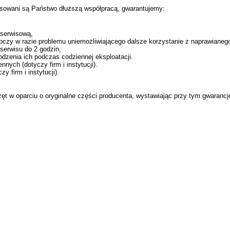
resowani są Państwo dłuższą współpracą, gwarantujemy:
 serwisową,
pczy w razie problemu uniemożliwiającego dalsze korzystanie z naprawianego
 serwisu do 2 godzin,
dzenia ich podczas codziennej eksploatacji.
nych (dotyczy firm i instytucji).
y firm i instytucji).
zęt w oparciu o oryginalne części producenta, wystawiając przy tym gwaranc