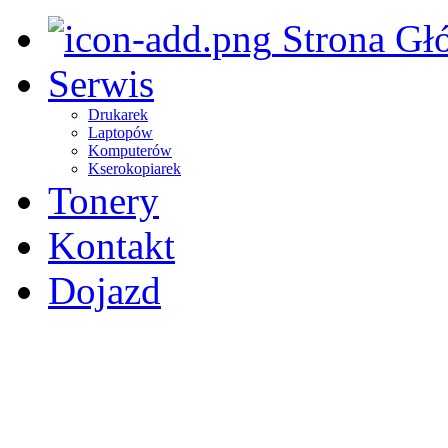
Strona Gł
Serwis
Drukarek
Laptopów
Komputerów
Kserokopiarek
Tonery
Kontakt
Dojazd
tel: 32 307 27 72 l