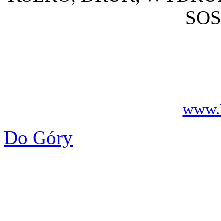
SO
www.D
Do Góry